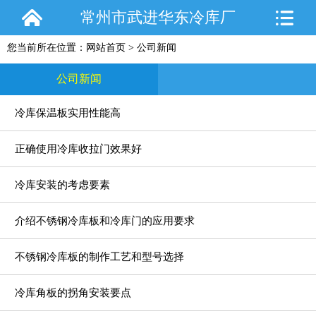
常州市武进华东冷库厂
您当前所在位置：
网站首页
>
公司新闻
公司新闻
冷库保温板实用性能高
正确使用冷库收拉门效果好
冷库安装的考虑要素
介绍不锈钢冷库板和冷库门的应用要求
不锈钢冷库板的制作工艺和型号选择
冷库角板的拐角安装要点